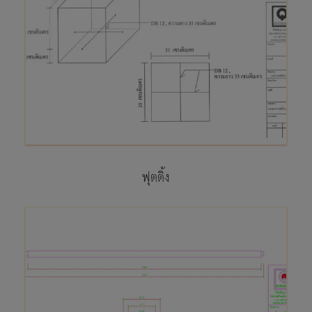
ฟุตติ้ง